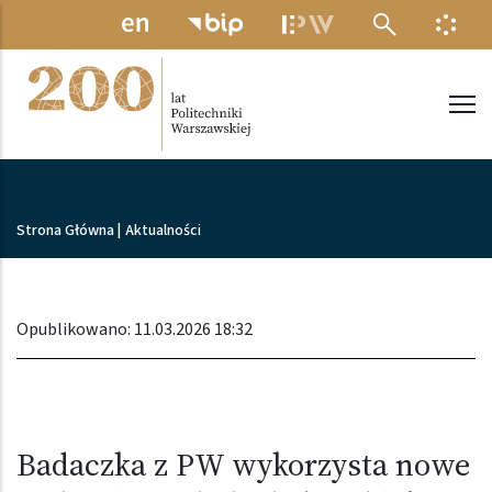
Przejdź do treści
MENU ELEKTRONICZNE
INFO
Politechnika Warszawska
Ścieżka nawigacyjna
Strona Główna
|
Aktualności
Opublikowano: 11.03.2026 18:32
Badaczka z PW wykorzysta nowe