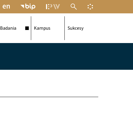
MENU ELEKTRONICZNEJ POLITECH
INFORMACJA O F
Badania
Kampus
Sukcesy