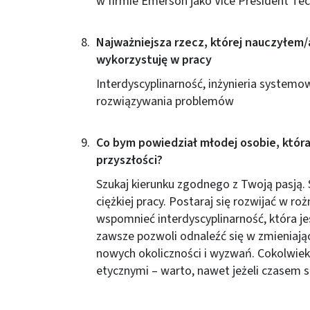
w firmie Emerson jako Vice President Te
Najważniejsza rzecz, której nauczyłem/am
wykorzystuję w pracy
Interdyscyplinarność, inżynieria system
rozwiązywania problemów
Co bym powiedział młodej osobie, która
przyszłości?
Szukaj kierunku zgodnego z Twoją pasją.
ciężkiej pracy. Postaraj się rozwijać w ro
wspomnieć interdyscyplinarność, która jes
zawsze pozwoli odnaleźć się w zmieniając
nowych okoliczności i wyzwań. Cokolwiek
etycznymi – warto, nawet jeżeli czasem si