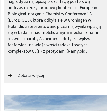
nagrody za najlepszą prezentację posterową
podczas międzynarodowej konferencji European
Biological Inorganic Chemistry Conference 18
(EuroBIC 18), która odbyła się w Groningen w
Holandii. Zaprezentowane przez nią wyniki wpisują
się w badania nad molekularnymi mechanizmami
rozwoju choroby Alzheimera i dotyczą wpływu
fosforylacji na właściwości redoks trwałych
kompleksów Cu(II) z peptydami β-amyloidu.
-
Nagroda za prezentację posterową 
Zobacz więcej
Obraz (old)