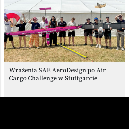
Wrażenia SAE AeroDesign po Air
Cargo Challenge w Stuttgarcie
Studenci z Koła Naukowego SAE AeroDesign wzięli
udział w międzynarodowych zawodach z zakresu
inżynierii lotniczej Air Cargo Challenge, które tym
razem odbyły się w Stuttgarcie. Ich zadaniem było
stworzenie samolotu, który przeniesie jak