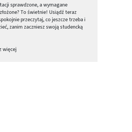
utacji sprawdzone, a wymagane
łożone? To świetnie! Usiądź teraz
pokojnie przeczytaj, co jeszcze trzeba i
ieć, zanim zaczniesz swoją studencką
-
Przydatne informacje dla osób zakwalifikowanych n
 więcej