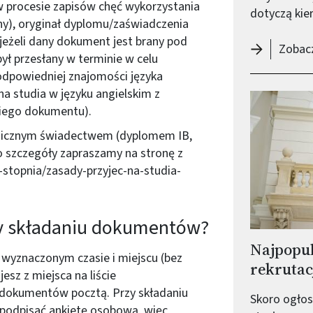
 w procesie zapisów chęć wykorzystania
dotyczą ki
ny), oryginał dyplomu/zaświadczenia
 (jeżeli dany dokument jest brany pod
Zobacz
był przesłany w terminie w celu
odpowiedniej znajomości języka
na studia w języku angielskim z
kiego dokumentu).
nicznym świadectwem (dyplomem IB,
o szczegóły zapraszamy na stronę z
-stopnia/zasady-przyjec-na-studia-
zy składaniu dokumentów?
Najpopul
 wyznaczonym czasie i miejscu (bez
rekrutac
esz z miejsca na liście
 dokumentów pocztą. Przy składaniu
Skoro ogłosi
podpisać ankietę osobową, więc