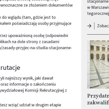
stacjonarne 
 równoznaczne ze złożeniem dokumentów
w Warszawie
tegorocznej 
do wglądu (tam, gdzie jest to
inałem poświadczają osoby przyjmujące
Zobacz
przez upoważnioną osobę (odpowiedni
likach na dole strony z zasadami
/zasady-przyjec-na-studia-stacjonarne-
krutacje
li najniższy wynik, jaki dawał
i oraz informacje o zakończeniu
wydziałowej Komisji Rekrutacyjnej z
Przydatn
zakwalif
ożesz wziąć udział w drugim etapie