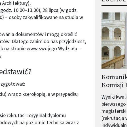
Architektury),
 godz. 10.00–13.00), 28 lipca (w godz.
00) – osoby zakwalifikowane na studia w
mowania dokumentów i mogą określić
ów. Dlatego zanim do nas przyjedziesz,
lub na stronie www swojego Wydziału –
y.
zedstawić?
Komunik
Komisji R
rzygotować:
du) wraz z kserokopią, a w przypadku
Wyniki kwal
pierwszego 
magisterski
e rekrutacji: oryginał dyplomu
(rekrutacja 
wodowych na poziomie technika wraz z
indywidualn