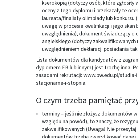
kserokopią (dotyczy osób, które zgłosiły
oceny z tego dyplomu i przekazały te oce
laureata/finalisty olimpiady lub konkursu
uwagę w procesie kwalifikacji i jego skan 
uwzględnienia), dokument świadczący o 
angielskiego (dotyczy zakwalifikowanych 
uwzględnieniem deklaracji posiadania ta
Lista dokumentów dla kandydatów z zagra
dyplomem EB lub innym) jest trochę inna. P
zasadami rekrutacji:
www.pw.edu.pl/studia-i
stacjonarne-i-stopnia
.
O czym trzeba pamiętać pr
terminy – jeśli nie złożysz dokumentów w
względu na powód), to znaczy, że rezygnuj
zakwalifikowanych (Uwaga! Nie przesyłaj
dokumentów trzeba zweryfikować dane i 