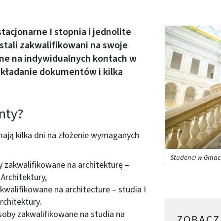
tacjonarne I stopnia i jednolite
Obraz (old)
stali zakwalifikowani na swoje
pne na indywidualnych kontach w
 składanie dokumentów i kilka
nty?
 mają kilka dni na złożenie wymaganych
Studenci w Gma
by zakwalifikowane na architekturę –
Architektury,
kwalifikowane na architecture – studia I
rchitektury.
 osoby zakwalifikowane na studia na
ZOBACZ