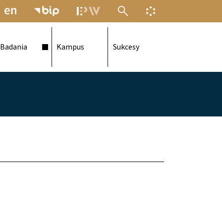
MENU ELEKTRONICZNEJ POLITECH
INFORMACJA O F
Badania
Kampus
Sukcesy