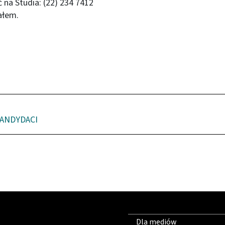
ć na Studia: (22) 234 7412
ałem.
ANDYDACI
Dla mediów