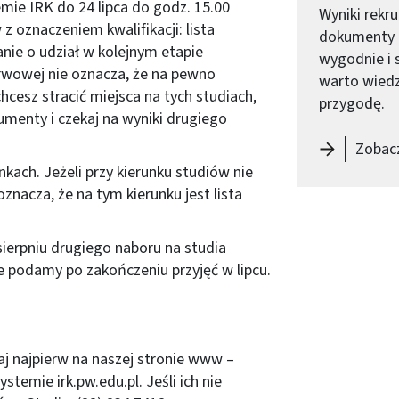
emie IRK do 24 lipca do godz. 15.00
Wyniki rekr
z oznaczeniem kwalifikacji: lista
dokumenty z
ie o udział w kolejnym etapie
wygodnie i s
zerwowej nie oznacza, że na pewno
warto wiedz
chcesz stracić miejsca na tych studiach,
przygodę.
umenty i czekaj na wyniki drugiego
Zobacz
nkach. Jeżeli przy kierunku studiów nie
oznacza, że na tym kierunku jest lista
ierpniu drugiego naboru na studia
ie podamy po zakończeniu przyjęć w lipcu.
aj najpierw na naszej stronie www –
systemie
irk.pw.edu.pl
. Jeśli ich nie