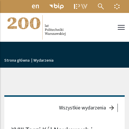
Przejdź do treści
MENU ELEKTRONICZNE
INFO
Politechnika Warszawska
Ścieżka nawigacyjna
Strona główna
|
Wydarzenia
Wszystkie wydarzenia