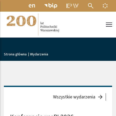
Przejdź do treści
MENU ELEKTRONICZNE
INFO
Politechnika Warszawska
Ścieżka nawigacyjna
Strona główna
|
Wydarzenia
Wszystkie wydarzenia