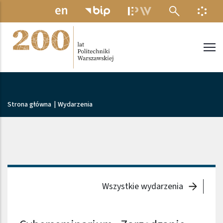
Przejdź do treści
MENU ELEKTRONICZNE
INFO
Politechnika Warszawska
Ścieżka nawigacyjna
Strona główna
|
Wydarzenia
Wszystkie wydarzenia