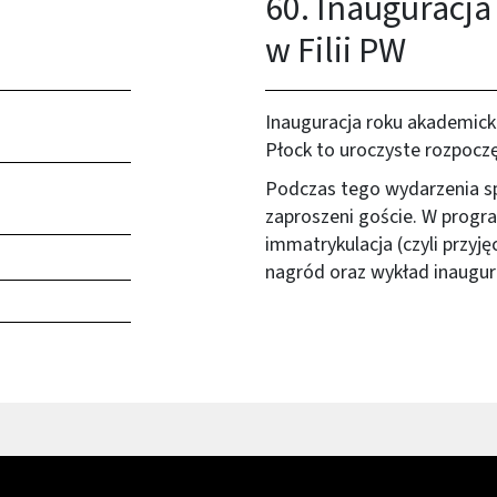
60. Inauguracj
w Filii PW
Inauguracja roku akademick
Płock to uroczyste rozpocz
Podczas tego wydarzenia spo
zaproszeni goście. W progra
immatrykulacja (czyli przyj
nagród oraz wykład inaugur