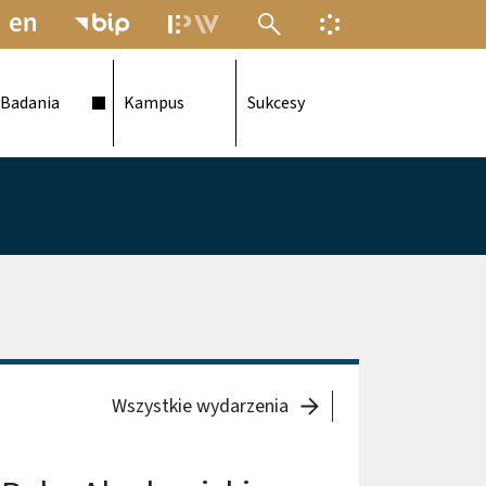
MENU ELEKTRONICZNEJ POLITECH
INFORMACJA O F
Badania
Kampus
Sukcesy
Wszystkie wydarzenia