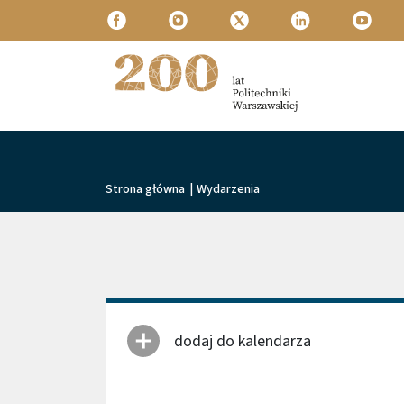
Przejdź do treści
Politechnika Warszawska
Ścieżka nawigacyjna
Strona główna
|
Wydarzenia
dodaj do kalendarza