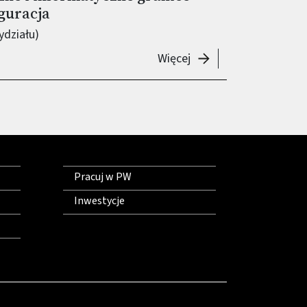
guracja
ydziału)
-
Seminarium „Matematy
Więcej
Pracuj w PW
Inwestycje