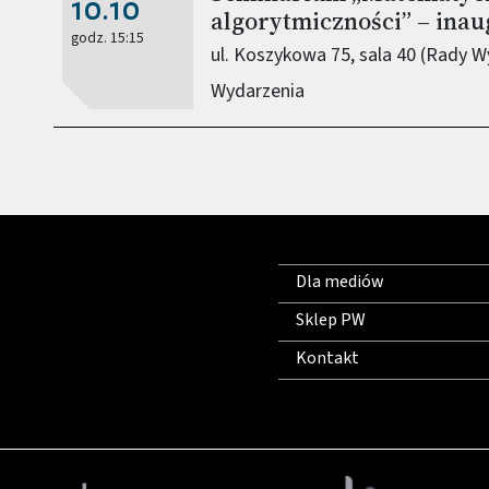
10.10
algorytmiczności” – inau
godz. 15:15
ul. Koszykowa 75, sala 40 (Rady W
Wydarzenia
Dla mediów
Sklep PW
Kontakt