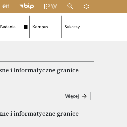
MENU ELEKTRONICZNEJ POLITECH
INFORMACJA O F
Badania
Kampus
Sukcesy
e i informatyczne granice
-
Seminarium „Matemat
Więcej
e i informatyczne granice