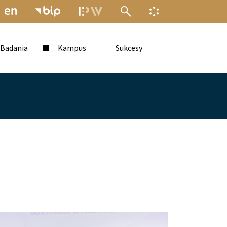
MENU ELEKTRONICZNEJ POLITECH
INFORMACJA O F
Badania
Kampus
Sukcesy