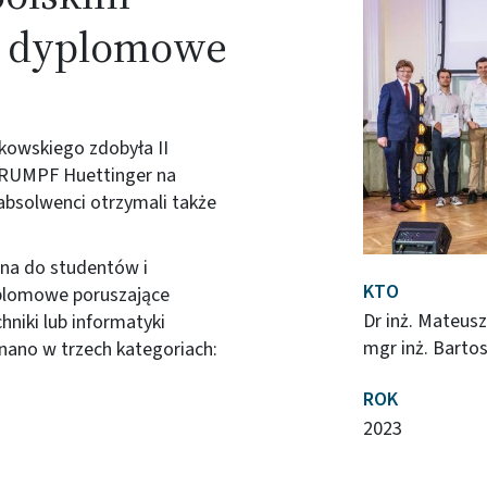
e dyplomowe
kowskiego zdobyła II
TRUMPF Huettinger na
absolwenci otrzymali także
na do studentów i
KTO
yplomowe poruszające
Dr inż. Mateusz
hniki lub informatyki
mgr inż. Bartos
znano w trzech kategoriach:
.
ROK
2023