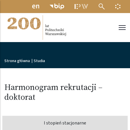
Przejdź do treści
MENU ELEKTRONICZNE
INFO
Politechnika Warszawska
Ścieżka nawigacyjna
Strona główna
|
Studia
Harmonogram rekrutacji –
doktorat
I stopień stacjonarne