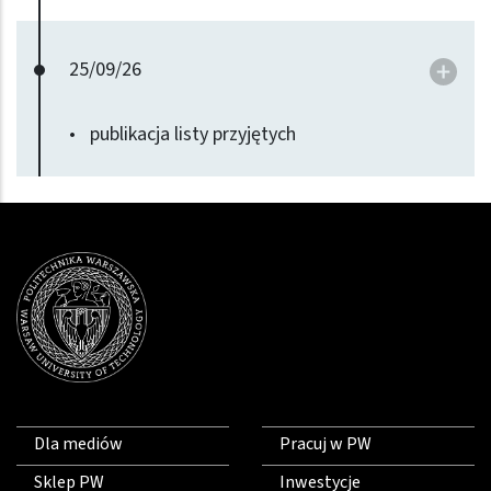
do
25/09/26
publikacja listy przyjętych
Dla mediów
Pracuj w PW
Sklep PW
Inwestycje