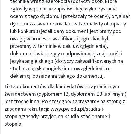
technika wraz z kserokopią (dotyczy osób, które
zgłosiły w procesie zapisów chęć wykorzystania
oceny z tego dyplomu i przekazały te oceny), oryginał
dyplomu/zaświadczenia laureata/finalisty olimpiady
lub konkursu (jeżeli dany dokument jest brany pod
uwagę w procesie kwalifikacji i jego skan był
przesłany w terminie w celu uwzględnienia),
dokument świadczący o odpowiedniej znajomości
języka angielskiego (dotyczy zakwalifikowanych na
studia w języku angielskim z uwzględnieniem
deklaracji posiadania takiego dokumentu).
Lista dokumentów dla kandydatów z zagranicznym
świadectwem (dyplomem IB, dyplomem EB lub innym)
jest trochę inna. Po szczegóły zapraszamy na stronę z
zasadami rekrutacji:
www.pw.edu.pl/studia-i-
stopnia/zasady-przyjec-na-studia-stacjonarne-i-
stopnia
.