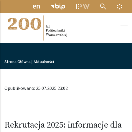
Przejdź do treści
MENU ELEKTRONICZNE
INFO
Politechnika Warszawska
Ścieżka nawigacyjna
Strona Główna
|
Aktualności
Opublikowano: 25.07.2025 23:02
Rekrutacja 2025: informacje dla