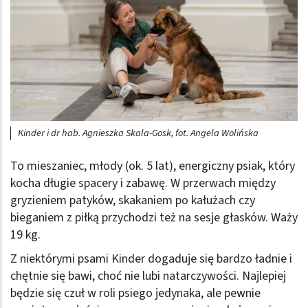
Kinder i dr hab. Agnieszka Skala-Gosk, fot. Angela Wolińska
To mieszaniec, młody (ok. 5 lat), energiczny psiak, który
kocha długie spacery i zabawę. W przerwach między
gryzieniem patyków, skakaniem po kałużach czy
bieganiem z piłką przychodzi też na sesje głasków. Waży
19 kg.
Z niektórymi psami Kinder dogaduje się bardzo ładnie i
chętnie się bawi, choć nie lubi natarczywości. Najlepiej
będzie się czuł w roli psiego jedynaka, ale pewnie