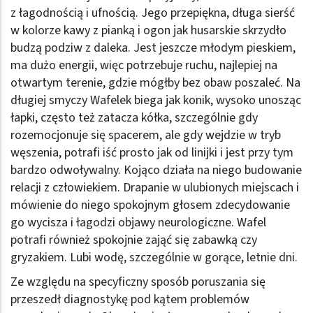
z łagodnością i ufnością. Jego przepiękna, długa sierść
w kolorze kawy z pianką i ogon jak husarskie skrzydło
budzą podziw z daleka. Jest jeszcze młodym pieskiem,
ma dużo energii, więc potrzebuje ruchu, najlepiej na
otwartym terenie, gdzie mógłby bez obaw poszaleć. Na
długiej smyczy Wafelek biega jak konik, wysoko unosząc
łapki, często też zatacza kółka, szczególnie gdy
rozemocjonuje się spacerem, ale gdy wejdzie w tryb
węszenia, potrafi iść prosto jak od linijki i jest przy tym
bardzo odwoływalny. Kojąco działa na niego budowanie
relacji z człowiekiem. Drapanie w ulubionych miejscach i
mówienie do niego spokojnym głosem zdecydowanie
go wycisza i łagodzi objawy neurologiczne. Wafel
potrafi również spokojnie zająć się zabawką czy
gryzakiem. Lubi wodę, szczególnie w gorące, letnie dni.
Ze względu na specyficzny sposób poruszania się
przeszedł diagnostykę pod kątem problemów