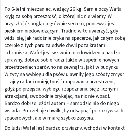
To 6-letni mieszaniec, ważący 26 kg. Sarnie oczy Wafla
kryją za sobą przeszłość, o której nic nie wiemy. W
przyszłość spogląda głównie sercem, ponieważ jest
pieskiem niedowidzącym. Trudno w to uwierzyć, gdy
widzi się, jak radośnie bryka na spacerze, jak całym sobą
czerpie z tych paru zaledwie chwil poza kratami
schroniska. Wafel jest w swoim niedowidzeniu bardzo
sprawny, dobrze sobie radzi także w zupełnie nowych
przestrzeniach zarówno na zewnątrz, jak i w budynku.
Wizyty na wybiegu dla psów ujawniły jego szósty zmysł
– tajny radar i umiejętność mapowania przestrzeni,
gdyż po przejściu wybiegu i zapoznaniu się z licznymi
atrakcjami, swobodnie brykając, na nic nie wpadł.
Bardzo dobrze jeździ autem – samodzielnie do niego
wsiada. Potrzebuje chwilki, by odsapnąć po rozrywkach
spacerowych, ale w miarę szybko zasypia.
Do ludzi Wafel jest bardzo przyjazny, wchodzi w kontakt