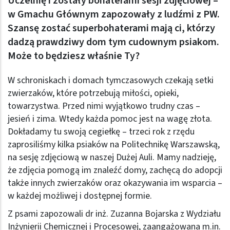
Uczelnię i zostały bohaterami sesji zdjęciowej –
w Gmachu Głównym zapozowały z ludźmi z PW.
Szansę zostać superbohaterami mają ci, którzy
dadzą prawdziwy dom tym cudownym psiakom.
Może to będziesz właśnie Ty?
W schroniskach i domach tymczasowych czekają setki
zwierzaków, które potrzebują miłości, opieki,
towarzystwa. Przed nimi wyjątkowo trudny czas –
jesień i zima. Wtedy każda pomoc jest na wagę złota.
Dokładamy tu swoją cegiełkę – trzeci rok z rzędu
zaprosiliśmy kilka psiaków na Politechnikę Warszawską,
na sesję zdjęciową w naszej Dużej Auli. Mamy nadzieję,
że zdjęcia pomogą im znaleźć domy, zachęcą do adopcji
także innych zwierzaków oraz okazywania im wsparcia –
w każdej możliwej i dostępnej formie.
Z psami zapozowali dr inż. Zuzanna Bojarska z Wydziału
Inżynierii Chemicznej i Procesowej, zaangażowana m.in.