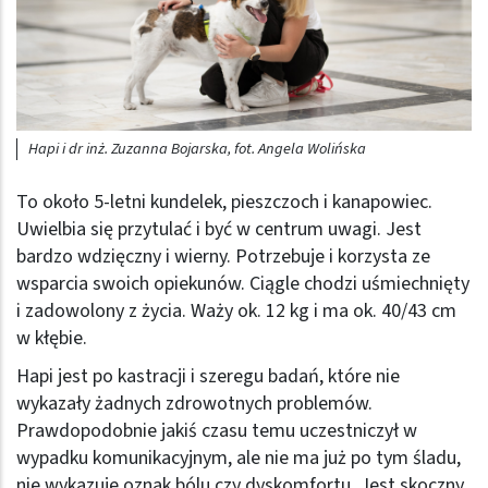
Hapi i dr inż. Zuzanna Bojarska, fot. Angela Wolińska
To około 5-letni kundelek, pieszczoch i kanapowiec.
Uwielbia się przytulać i być w centrum uwagi. Jest
bardzo wdzięczny i wierny. Potrzebuje i korzysta ze
wsparcia swoich opiekunów. Ciągle chodzi uśmiechnięty
i zadowolony z życia. Waży ok. 12 kg i ma ok. 40/43 cm
w kłębie.
Hapi jest po kastracji i szeregu badań, które nie
wykazały żadnych zdrowotnych problemów.
Prawdopodobnie jakiś czasu temu uczestniczył w
wypadku komunikacyjnym, ale nie ma już po tym śladu,
nie wykazuje oznak bólu czy dyskomfortu. Jest skoczny,