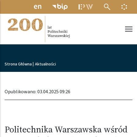
Przejdź do treści
MENU ELEKTRONICZNE
INFO
Politechnika Warszawska
Ścieżka nawigacyjna
Strona Główna
|
Aktualności
Opublikowano: 03.04.2025 09:26
Politechnika Warszawska wśród