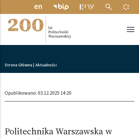
Przejdź do treści
MENU ELEKTRONICZNE
INFO
Politechnika Warszawska
Ścieżka nawigacyjna
Strona Główna
|
Aktualności
Opublikowano: 03.12.2025 14:20
Politechnika Warszawska w