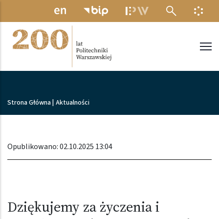
Przejdź do treści
MENU ELEKTRONICZNE
INFO
Politechnika Warszawska
Ścieżka nawigacyjna
Strona Główna
|
Aktualności
Opublikowano: 02.10.2025 13:04
Dziękujemy za życzenia i