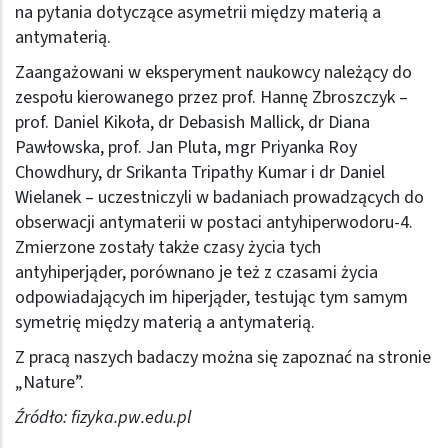
na pytania dotyczące asymetrii między materią a
antymaterią.
Zaangażowani w eksperyment naukowcy należący do
zespołu kierowanego przez prof. Hannę Zbroszczyk –
prof. Daniel Kikoła, dr Debasish Mallick, dr Diana
Pawłowska, prof. Jan Pluta, mgr Priyanka Roy
Chowdhury, dr Srikanta Tripathy Kumar i dr Daniel
Wielanek – uczestniczyli w badaniach prowadzących do
obserwacji antymaterii w postaci antyhiperwodoru-4.
Zmierzone zostały także czasy życia tych
antyhiperjąder, porównano je też z czasami życia
odpowiadających im hiperjąder, testując tym samym
symetrię między materią a antymaterią.
Z pracą naszych badaczy można się zapoznać
na stronie
„Nature”
.
Źródło:
fizyka.pw.edu.pl