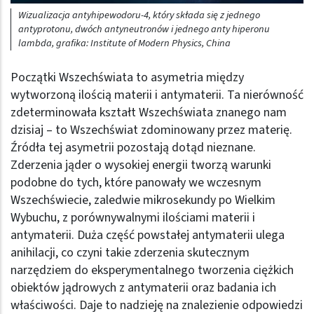
Wizualizacja antyhipewodoru-4, który składa się z jednego
antyprotonu, dwóch antyneutronów i jednego anty hiperonu
lambda, grafika: Institute of Modern Physics, China
Początki Wszechświata to asymetria między
wytworzoną ilością materii i antymaterii. Ta nierówność
zdeterminowała kształt Wszechświata znanego nam
dzisiaj – to Wszechświat zdominowany przez materię.
Źródła tej asymetrii pozostają dotąd nieznane.
Zderzenia jąder o wysokiej energii tworzą warunki
podobne do tych, które panowały we wczesnym
Wszechświecie, zaledwie mikrosekundy po Wielkim
Wybuchu, z porównywalnymi ilościami materii i
antymaterii. Duża część powstałej antymaterii ulega
anihilacji, co czyni takie zderzenia skutecznym
narzędziem do eksperymentalnego tworzenia ciężkich
obiektów jądrowych z antymaterii oraz badania ich
właściwości. Daje to nadzieję na znalezienie odpowiedzi