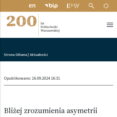
Przejdź do treści
MENU ELEKTRONICZNE
INFO
Politechnika Warszawska
Ścieżka nawigacyjna
Strona Główna
|
Aktualności
Opublikowano: 16.09.2024 16:31
Bliżej zrozumienia asymetrii