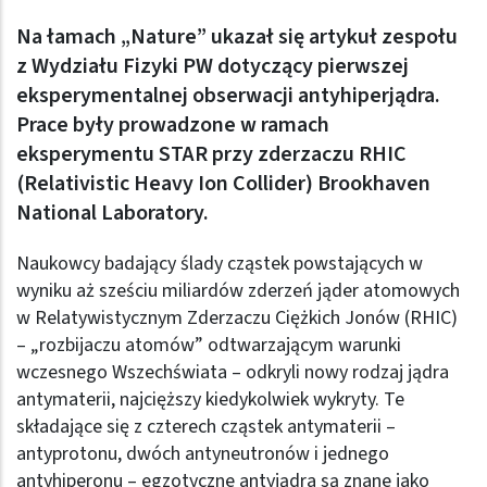
Na łamach
„Nature”
ukazał się artykuł zespołu
z Wydziału Fizyki PW dotyczący pierwszej
eksperymentalnej obserwacji antyhiperjądra.
Prace były prowadzone w ramach
eksperymentu STAR przy zderzaczu RHIC
(Relativistic Heavy Ion Collider) Brookhaven
National Laboratory.
Naukowcy badający ślady cząstek powstających w
wyniku aż sześciu miliardów zderzeń jąder atomowych
w Relatywistycznym Zderzaczu Ciężkich Jonów (RHIC)
– „rozbijaczu atomów” odtwarzającym warunki
wczesnego Wszechświata – odkryli nowy rodzaj jądra
antymaterii, najcięższy kiedykolwiek wykryty. Te
składające się z czterech cząstek antymaterii –
antyprotonu, dwóch antyneutronów i jednego
antyhiperonu – egzotyczne antyjądra są znane jako