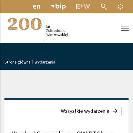
Przejdź do treści
MENU ELEKTRONICZNE
INFO
Politechnika Warszawska
Ścieżka nawigacyjna
Strona główna
|
Wydarzenia
Wszystkie wydarzenia