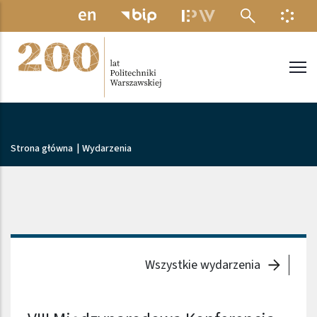
Przejdź do treści
MENU ELEKTRONICZNE
INFO
Politechnika Warszawska
Ścieżka nawigacyjna
Strona główna
|
Wydarzenia
Wszystkie wydarzenia