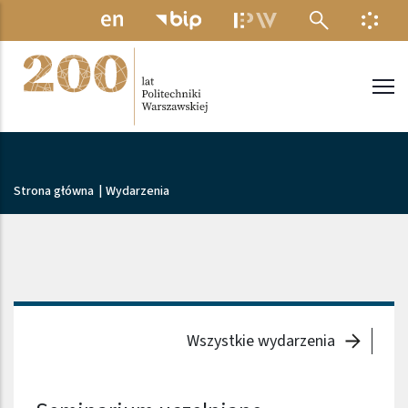
Przejdź do treści
MENU ELEKTRONICZNE
INFO
Politechnika Warszawska
Ścieżka nawigacyjna
Strona główna
|
Wydarzenia
Wszystkie wydarzenia