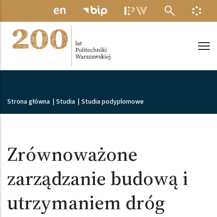
Przejdź do treści
MENU ELEKTRONICZNE
INFO
Politechnika Warszawska
Ścieżka nawigacyjna
Strona główna
|
Studia
|
Studia podyplomowe
Zrównoważone
zarządzanie budową i
utrzymaniem dróg