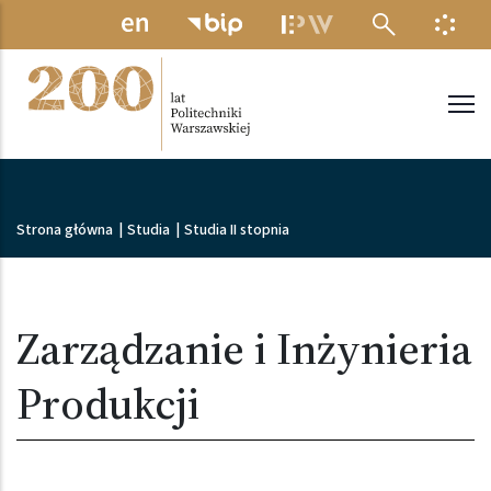
Przejdź do treści
MENU ELEKTRONICZNE
INFO
Politechnika Warszawska
Ścieżka nawigacyjna
Strona główna
|
Studia
|
Studia II stopnia
Zarządzanie i Inżynieria
Produkcji