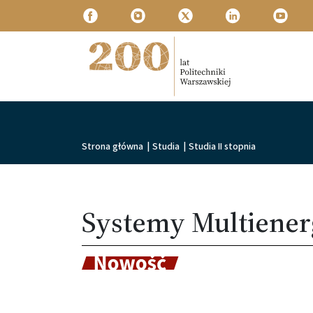
Przejdź do treści
Politechnika Warszawska
Ścieżka nawigacyjna
Strona główna
|
Studia
|
Studia II stopnia
Systemy Multiener