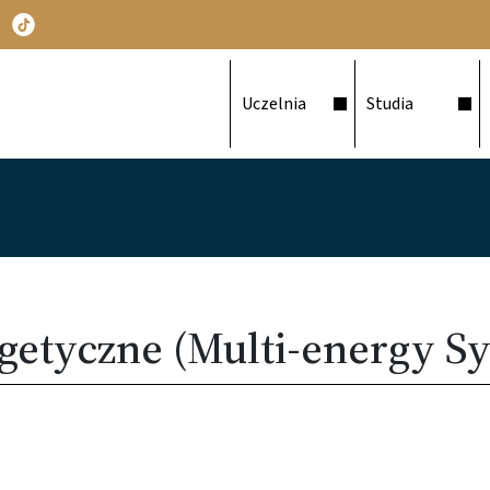
Główna nawigacja
Uczelnia
Studia
getyczne (Multi-energy S