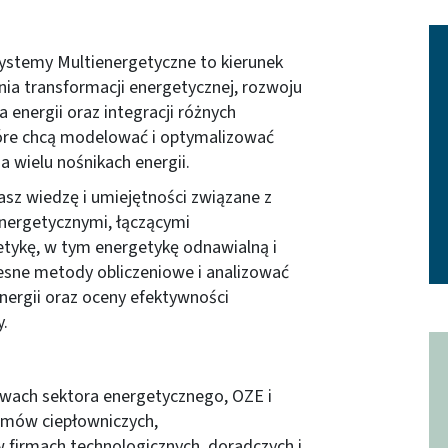
ystemy Multienergetyczne to kierunek
ia transformacji energetycznej, rozwoju
energii oraz integracji różnych
tóre chcą modelować i optymalizować
 wielu nośnikach energii.
z wiedzę i umiejętności związane z
ergetycznymi, łączącymi
etykę, w tym energetykę odnawialną i
sne metody obliczeniowe i analizować
energii oraz oceny efektywności
y.
twach sektora energetycznego, OZE i
emów ciepłowniczych,
w firmach technologicznych, doradczych i