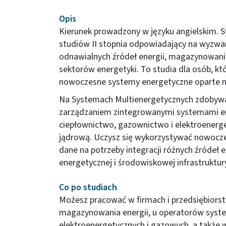
Opis
Kierunek prowadzony w języku angielskim. S
studiów II stopnia odpowiadający na wyzwan
odnawialnych źródeł energii, magazynowania 
sektorów energetyki. To studia dla osób, k
nowoczesne systemy energetyczne oparte na
Na Systemach Multienergetycznych zdobywas
zarządzaniem zintegrowanymi systemami en
ciepłownictwo, gazownictwo i elektroenerg
jądrową. Uczysz się wykorzystywać nowocze
dane na potrzeby integracji różnych źródeł 
energetycznej i środowiskowej infrastruktur
Co po studiach
Możesz pracować w firmach i przedsiębiors
magazynowania energii, u operatorów syst
elektroenergetycznych i gazowych, a także 