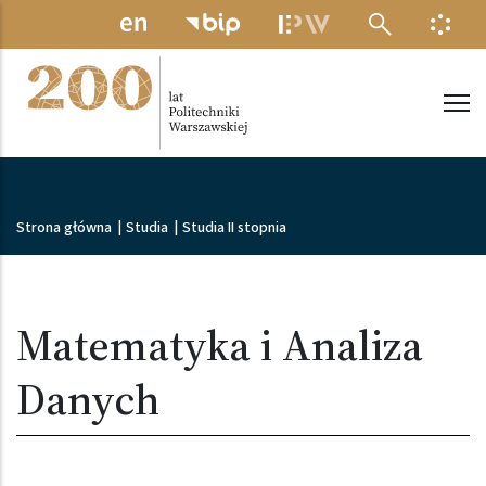
Przejdź do treści
MENU ELEKTRONICZNE
INFO
Politechnika Warszawska
Ścieżka nawigacyjna
Strona główna
|
Studia
|
Studia II stopnia
Matematyka i Analiza
Danych