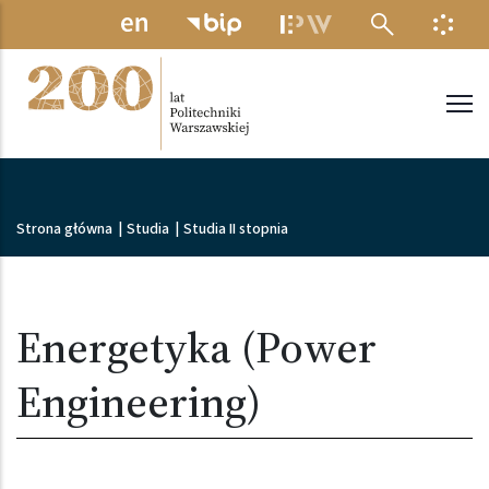
Przejdź do treści
MENU ELEKTRONICZNE
INFO
Politechnika Warszawska
Ścieżka nawigacyjna
Strona główna
|
Studia
|
Studia II stopnia
Energetyka (Power
Engineering)