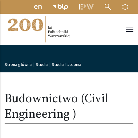
Przejdź do treści
MENU ELEKTRONICZNE
INFO
Politechnika Warszawska
Ścieżka nawigacyjna
Strona główna
|
Studia
|
Studia II stopnia
Budownictwo (Civil
Engineering )