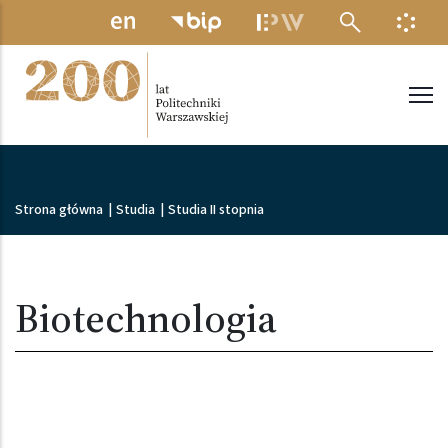
Przejdź do treści
MENU ELEKTRONICZNE
INFO
Politechnika Warszawska
Ścieżka nawigacyjna
Strona główna
|
Studia
|
Studia II stopnia
Biotechnologia