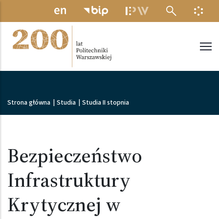
Przejdź do treści
MENU ELEKTRONICZNE
INFO
Politechnika Warszawska
Ścieżka nawigacyjna
Strona główna
|
Studia
|
Studia II stopnia
Bezpieczeństwo
Infrastruktury
Krytycznej w