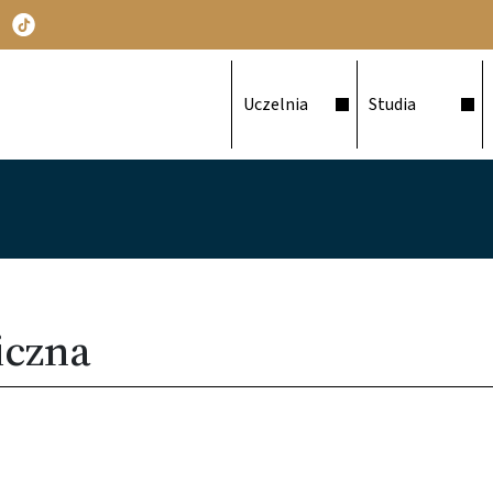
Główna nawigacja
Uczelnia
Studia
iczna