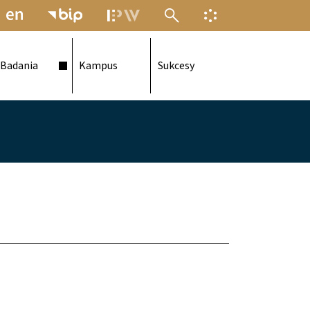
MENU ELEKTRONICZNEJ POLITECH
INFORMACJA O F
Badania
Kampus
Sukcesy