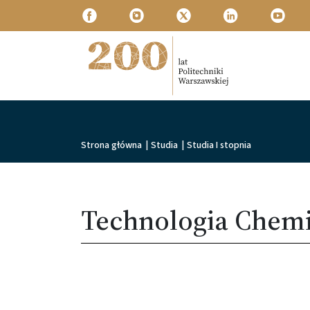
Przejdź do treści
Politechnika Warszawska
Ścieżka nawigacyjna
Strona główna
|
Studia
|
Studia I stopnia
Technologia Chem