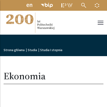
Przejdź do treści
MENU ELEKTRONICZNE
INFO
Politechnika Warszawska
Ścieżka nawigacyjna
Strona główna
|
Studia
|
Studia I stopnia
Ekonomia