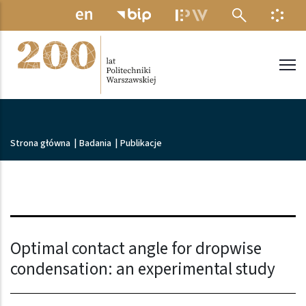
Przejdź do treści
MENU ELEKTRONICZNE
INFO
Politechnika Warszawska
Ścieżka nawigacyjna
Strona główna
|
Badania
|
Publikacje
Optimal contact angle for dropwise
condensation: an experimental study