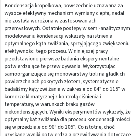
Kondensacja kropelkowa, powszechnie uznawana za
wysoce efektywny mechanizm wymiany ciepła, nadal
nie została wdrożona w zastosowaniach
przemysłowych. Ostatnie postępy w semi-analitycznym
modelowaniu kondensacji wskazały na istnienia
optymalnego kąta zwilżania, sprzyjającego zwiększeniu
efektywności tego procesu. W niniejszej pracy
przedstawiono pierwsze badania eksperymentalne
potwierdzające te przewidywania. Wykorzystując
samoorganizujące się monowarstwy tioli na gładkich
powierzchniach pokrytych złotem, systematycznie
badaliśmy kąty zwilżania w zakresie od 84° do 115° w
komorze klimatycznej z kontrolą ciśnienia i
temperatury, w warunkach braku gazów
niekondensujących. Wyniki eksperymentów wykazały, że
optymalny kąt zwilżania dla procesu kondensacji mieści
się w przedziale od 96° do 105°. Co istotne, choć
uzyskane wyniki potwierdzają przewidywania dotyczące