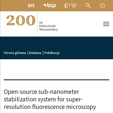
Przejdź do treści
MENU ELEKTRONICZNE
INFO
Politechnika Warszawska
Ścieżka nawigacyjna
Strona główna
|
Badania
|
Publikacje
Open-source sub-nanometer
stabilization system for super-
resolution fluorescence microscopy