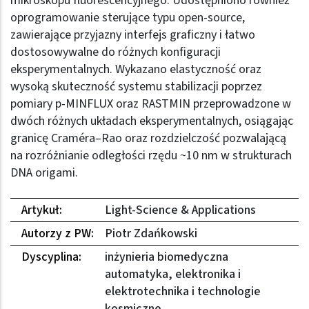
mikroskopu fluorescencyjnego. Udostępniono również
oprogramowanie sterujące typu open-source,
zawierające przyjazny interfejs graficzny i łatwo
dostosowywalne do różnych konfiguracji
eksperymentalnych. Wykazano elastyczność oraz
wysoką skuteczność systemu stabilizacji poprzez
pomiary p-MINFLUX oraz RASTMIN przeprowadzone w
dwóch różnych układach eksperymentalnych, osiągając
granicę Craméra–Rao oraz rozdzielczość pozwalającą
na rozróżnianie odległości rzędu ~10 nm w strukturach
DNA origami.
Artykuł:
Light-Science & Applications
Autorzy z PW:
Piotr Zdańkowski
Dyscyplina:
inżynieria biomedyczna
automatyka, elektronika i
elektrotechnika i technologie
kosmiczne