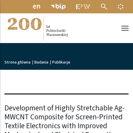
Przejdź do treści
MENU ELEKTRONICZNE
INFO
Politechnika Warszawska
Ścieżka nawigacyjna
Strona główna
|
Badania
|
Publikacje
Development of Highly Stretchable Ag-
MWCNT Composite for Screen-Printed
Textile Electronics with Improved