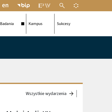
MENU ELEKTRONICZNEJ POLITECH
INFORMACJA O F
Badania
Kampus
Sukcesy
Wszystkie wydarzenia