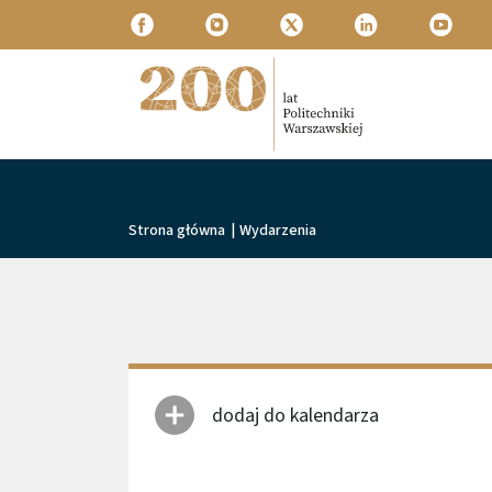
Przejdź do treści
Politechnika Warszawska
Ścieżka nawigacyjna
Strona główna
|
Wydarzenia
dodaj do kalendarza