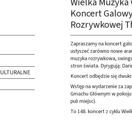
Wielka Muzyka w
Koncert Galowy
Rozrywkowej T
Zapraszamy na koncert gal
usłyszeć zarówno nowe aranż
muzyka rozrywkowa, swingow
stron świata. Dyrygują: Dari
KULTURALNE
Koncert odbędzie się dwukro
Wstęp na wydarzenie za za
Gmachu Głównym w pokoju 1
puli miejsc).
To 148. koncert z cyklu Wiel