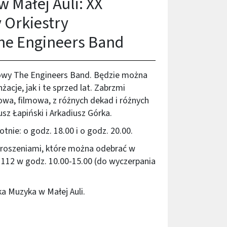
 Małej Auli: XX
 Orkiestry
he Engineers Band
owy The Engineers Band. Będzie można
acje, jak i te sprzed lat. Zabrzmi
a, filmowa, z różnych dekad i różnych
usz Łapiński i Arkadiusz Górka.
tnie: o godz. 18.00 i o godz. 20.00.
proszeniami, które można odebrać w
12 w godz. 10.00-15.00 (do wyczerpania
ka Muzyka w Małej Auli.