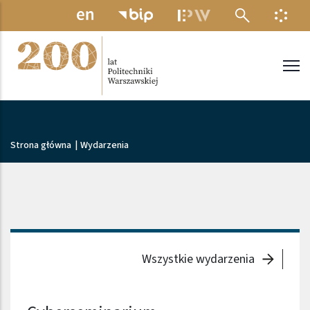
Przejdź do treści
MENU ELEKTRONICZNE
INFO
Politechnika Warszawska
Ścieżka nawigacyjna
Strona główna
|
Wydarzenia
Wszystkie wydarzenia