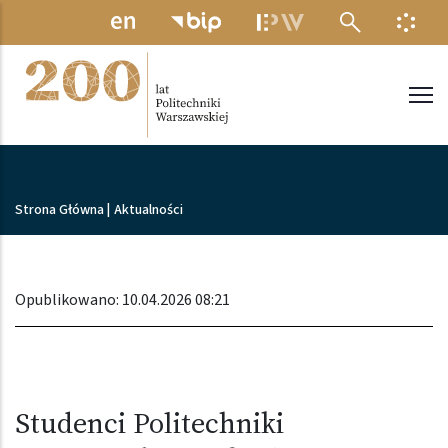
Przejdź do treści
MENU ELEKTRONICZNE
INFO
Politechnika Warszawska
Ścieżka nawigacyjna
Strona Główna
|
Aktualności
Opublikowano: 10.04.2026 08:21
Studenci Politechniki